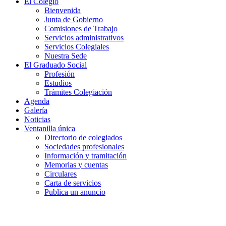
El Colegio
Bienvenida
Junta de Gobierno
Comisiones de Trabajo
Servicios administrativos
Servicios Colegiales
Nuestra Sede
El Graduado Social
Profesión
Estudios
Trámites Colegiación
Agenda
Galería
Noticias
Ventanilla única
Directorio de colegiados
Sociedades profesionales
Información y tramitación
Memorias y cuentas
Circulares
Carta de servicios
Publica un anuncio