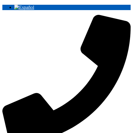
Ir
al
contenido