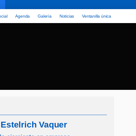
cial
Agenda
Galería
Noticias
Ventanilla única
 Estelrich Vaquer