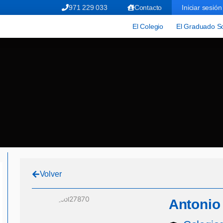
971 229 033
Contacto
Iniciar sesión
El Colegio
El Graduado So
Volver
Antonio