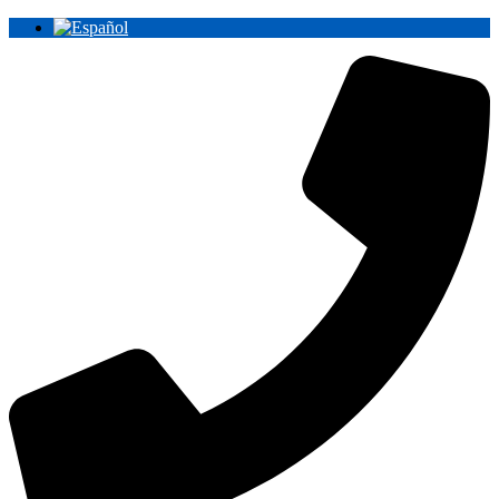
Ir
al
contenido