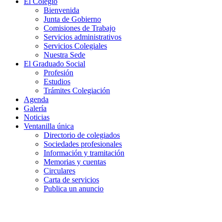
El Colegio
Bienvenida
Junta de Gobierno
Comisiones de Trabajo
Servicios administrativos
Servicios Colegiales
Nuestra Sede
El Graduado Social
Profesión
Estudios
Trámites Colegiación
Agenda
Galería
Noticias
Ventanilla única
Directorio de colegiados
Sociedades profesionales
Información y tramitación
Memorias y cuentas
Circulares
Carta de servicios
Publica un anuncio