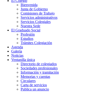
El Colegio
Bienvenida
Junta de Gobierno
Comisiones de Trabajo
Servicios administrativos
Servicios Colegiales
Nuestra Sede
El Graduado Social
Profesión
Estudios
Trámites Colegiación
Agenda
Galería
Noticias
Ventanilla única
Directorio de colegiados
Sociedades profesionales
Información y tramitación
Memorias y cuentas
Circulares
Carta de servicios
Publica un anuncio