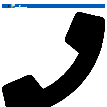
Ir
al
contenido