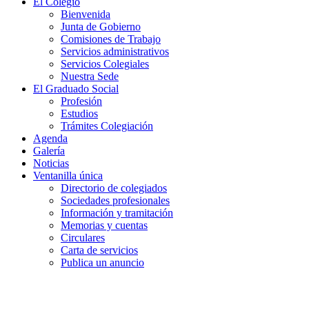
El Colegio
Bienvenida
Junta de Gobierno
Comisiones de Trabajo
Servicios administrativos
Servicios Colegiales
Nuestra Sede
El Graduado Social
Profesión
Estudios
Trámites Colegiación
Agenda
Galería
Noticias
Ventanilla única
Directorio de colegiados
Sociedades profesionales
Información y tramitación
Memorias y cuentas
Circulares
Carta de servicios
Publica un anuncio