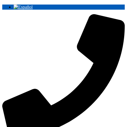
Ir
al
contenido