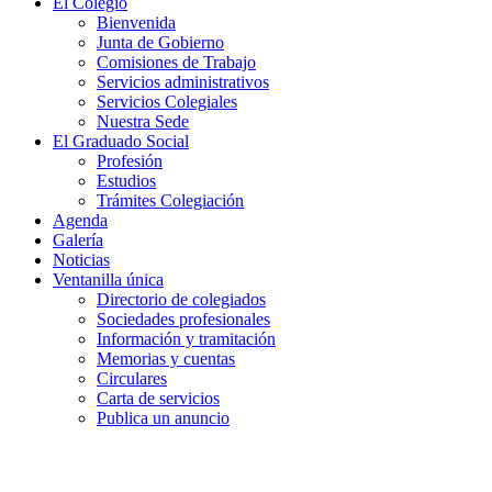
El Colegio
Bienvenida
Junta de Gobierno
Comisiones de Trabajo
Servicios administrativos
Servicios Colegiales
Nuestra Sede
El Graduado Social
Profesión
Estudios
Trámites Colegiación
Agenda
Galería
Noticias
Ventanilla única
Directorio de colegiados
Sociedades profesionales
Información y tramitación
Memorias y cuentas
Circulares
Carta de servicios
Publica un anuncio