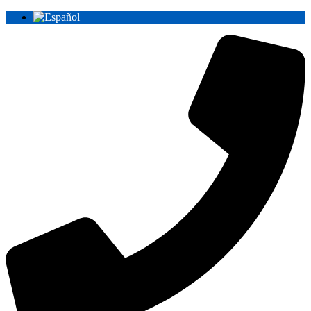
Ir
al
contenido