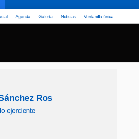
cial
Agenda
Galería
Noticias
Ventanilla única
Sánchez Ros
o ejerciente