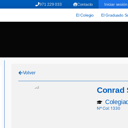
971 229 033
Contacto
Iniciar sesión
El Colegio
El Graduado So
Volver
Conrad 
Colegiad
Nº Col: 1330