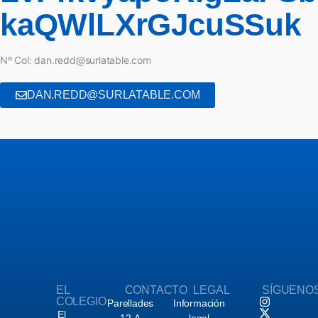
kaQWlLXrGJcuSSuk
Nº Col: dan.redd@surlatable.com
DAN.REDD@SURLATABLE.COM
EL
CONTACTO
LEGAL
SÍGUENO
COLEGIO
Parellades
Información
El