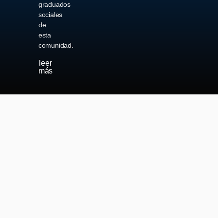
graduados
sociales
de
esta
comunidad.
leer
más