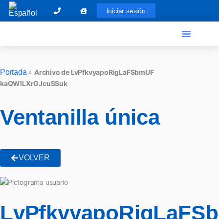
Iniciar sesión
El Graduado Social
Ventanilla única
Portada
»
Archivo de LvPfkvyapoRigLaFSbmUF
kaQWlLXrGJcuSSuk
Ventanilla única
VOLVER
LvPfkvyapoRigLaFS