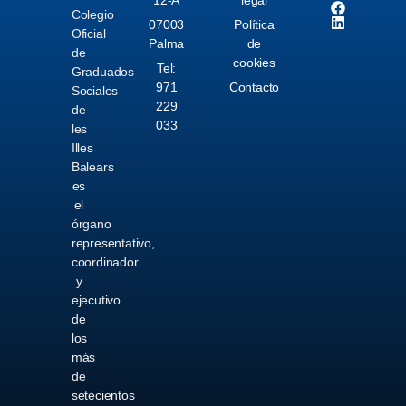
12-A
legal
Colegio
07003
Política
Oficial
Palma
de
de
cookies
Tel:
Graduados
971
Contacto
Sociales
229
de
033
les
Illes
Balears
es
el
órgano
representativo,
coordinador
y
ejecutivo
de
los
más
de
setecientos