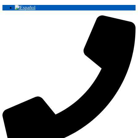
Ir
al
contenido