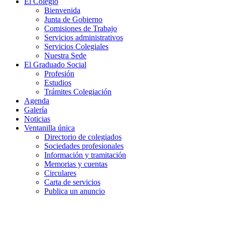
El Colegio
Bienvenida
Junta de Gobierno
Comisiones de Trabajo
Servicios administrativos
Servicios Colegiales
Nuestra Sede
El Graduado Social
Profesión
Estudios
Trámites Colegiación
Agenda
Galería
Noticias
Ventanilla única
Directorio de colegiados
Sociedades profesionales
Información y tramitación
Memorias y cuentas
Circulares
Carta de servicios
Publica un anuncio