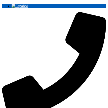
Ir
al
contenido