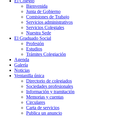
El Colegio
Bienvenida
Junta de Gobierno
Comisiones de Trabajo
Servicios administrativos
Servicios Colegiales
Nuestra Sede
El Graduado Social
Profesión
Estudios
Trámites Colegiación
Agenda
Galería
Noticias
Ventanilla única
Directorio de colegiados
Sociedades profesionales
Información y tramitación
Memorias y cuentas
Circulares
Carta de servicios
Publica un anuncio