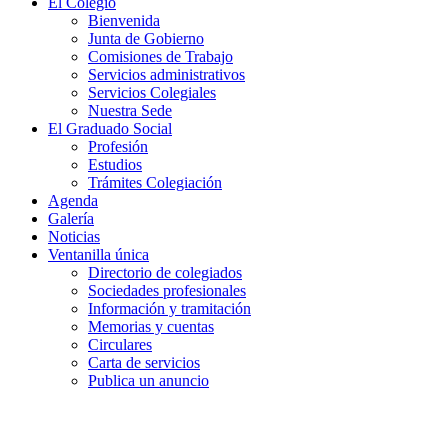
El Colegio
Bienvenida
Junta de Gobierno
Comisiones de Trabajo
Servicios administrativos
Servicios Colegiales
Nuestra Sede
El Graduado Social
Profesión
Estudios
Trámites Colegiación
Agenda
Galería
Noticias
Ventanilla única
Directorio de colegiados
Sociedades profesionales
Información y tramitación
Memorias y cuentas
Circulares
Carta de servicios
Publica un anuncio