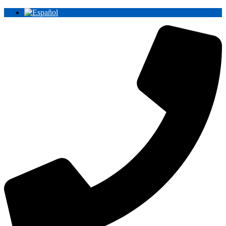
Ir
al
contenido