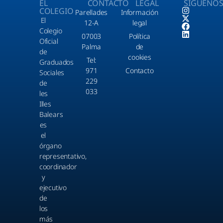
EL
CONTACTO
LEGAL
SÍGUENO
COLEGIO
Parellades
Información
El
12-A
legal
Colegio
07003
Política
Oficial
Palma
de
de
cookies
Tel:
Graduados
971
Contacto
Sociales
229
de
033
les
Illes
Balears
es
el
órgano
representativo,
coordinador
y
ejecutivo
de
los
más