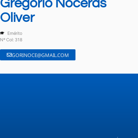
Gregorio Noceras
Oliver
Emérito
Nº Col: 318
GORINOCE@GMAIL.COM