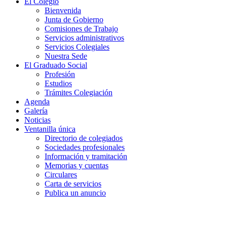
El Colegio
Bienvenida
Junta de Gobierno
Comisiones de Trabajo
Servicios administrativos
Servicios Colegiales
Nuestra Sede
El Graduado Social
Profesión
Estudios
Trámites Colegiación
Agenda
Galería
Noticias
Ventanilla única
Directorio de colegiados
Sociedades profesionales
Información y tramitación
Memorias y cuentas
Circulares
Carta de servicios
Publica un anuncio