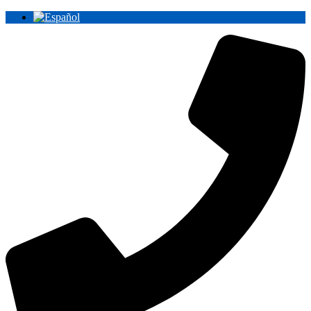
Ir
al
contenido