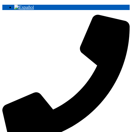
Ir
al
contenido