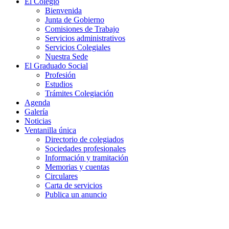
El Colegio
Bienvenida
Junta de Gobierno
Comisiones de Trabajo
Servicios administrativos
Servicios Colegiales
Nuestra Sede
El Graduado Social
Profesión
Estudios
Trámites Colegiación
Agenda
Galería
Noticias
Ventanilla única
Directorio de colegiados
Sociedades profesionales
Información y tramitación
Memorias y cuentas
Circulares
Carta de servicios
Publica un anuncio