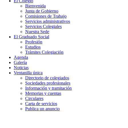
El Colegio
Bienvenida
Junta de Gobierno
Comisiones de Trabajo
Servicios administrativos
Servicios Colegiales
Nuestra Sede
El Graduado Social
Profesión
Estudios
Trámites Colegiación
Agenda
Galería
Noticias
Ventanilla única
Directorio de colegiados
Sociedades profesionales
Información y tramitación
Memorias y cuentas
Circulares
Carta de servicios
Publica un anuncio