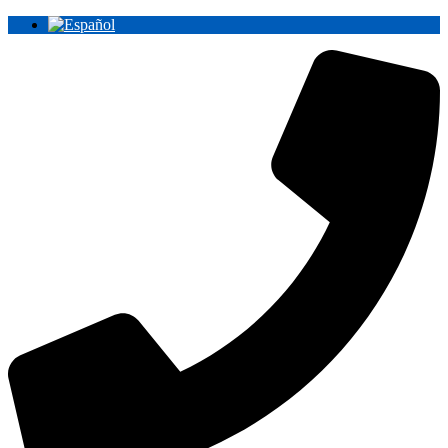
Ir
al
contenido