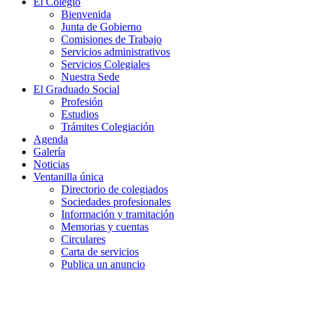
El Colegio
Bienvenida
Junta de Gobierno
Comisiones de Trabajo
Servicios administrativos
Servicios Colegiales
Nuestra Sede
El Graduado Social
Profesión
Estudios
Trámites Colegiación
Agenda
Galería
Noticias
Ventanilla única
Directorio de colegiados
Sociedades profesionales
Información y tramitación
Memorias y cuentas
Circulares
Carta de servicios
Publica un anuncio