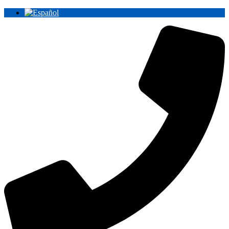
Ir
al
contenido