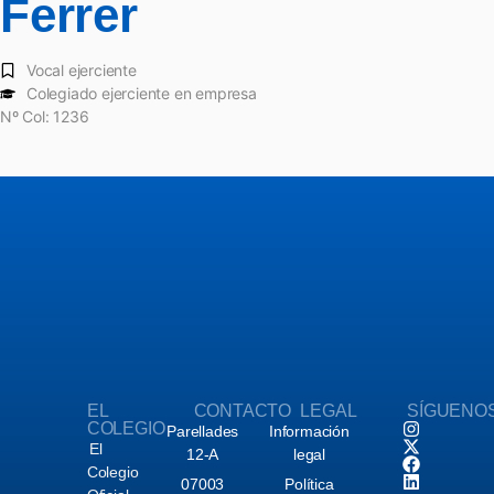
Ferrer
Vocal ejerciente
Colegiado ejerciente en empresa
Nº Col: 1236
EL
CONTACTO
LEGAL
SÍGUENO
COLEGIO
Parellades
Información
El
12-A
legal
Colegio
07003
Política