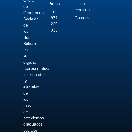
Oficial
Palma
de
de
cookies
Tel:
Graduados
971
Contacto
Sociales
229
de
033
les
Illes
Balears
es
el
órgano
representativo,
coordinador
y
ejecutivo
de
los
más
de
setecientos
graduados
sociales