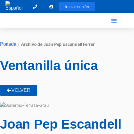
Iniciar sesión
El Graduado Social
Ventanilla única
Portada
»
Archivo de Joan Pep Escandell Ferrer
Ventanilla única
VOLVER
Joan Pep Escandell