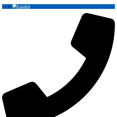
Ir
al
contenido