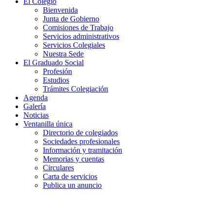
El Colegio
Bienvenida
Junta de Gobierno
Comisiones de Trabajo
Servicios administrativos
Servicios Colegiales
Nuestra Sede
El Graduado Social
Profesión
Estudios
Trámites Colegiación
Agenda
Galería
Noticias
Ventanilla única
Directorio de colegiados
Sociedades profesionales
Información y tramitación
Memorias y cuentas
Circulares
Carta de servicios
Publica un anuncio