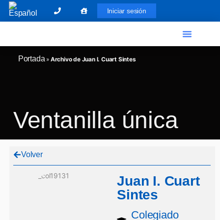
Iniciar sesión
El Graduado Social
Ventanilla única
Portada
»
Archivo de Juan I. Cuart Sintes
Ventanilla única
Volver
Juan I. Cuart
Sintes
Colegiado