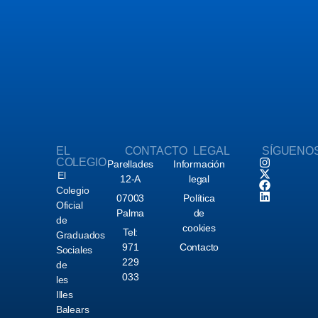
EL
CONTACTO
LEGAL
SÍGUENO
COLEGIO
Parellades
Información
El
12-A
legal
Colegio
07003
Política
Oficial
Palma
de
de
cookies
Tel:
Graduados
971
Contacto
Sociales
229
de
033
les
Illes
Balears