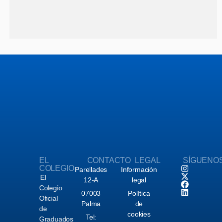
EL
CONTACTO
LEGAL
SÍGUENO
COLEGIO
Parellades
Información
El
12-A
legal
Colegio
07003
Política
Oficial
Palma
de
de
cookies
Tel:
Graduados