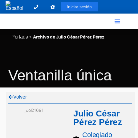
Iniciar sesión
El Graduado Social
Ventanilla única
Portada
»
Archivo de Julio César Pérez Pérez
Ventanilla única
Volver
Julio César
Pérez Pérez
Colegiado