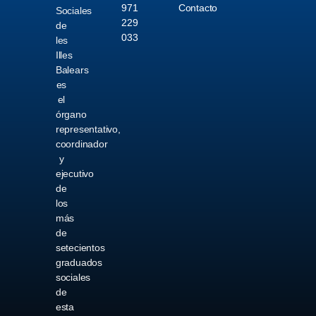
971
Contacto
Sociales
229
de
033
les
Illes
Balears
es
el
órgano
representativo,
coordinador
y
ejecutivo
de
los
más
de
setecientos
graduados
sociales
de
esta