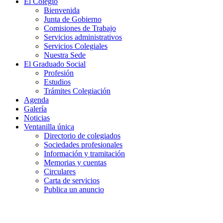
El Colegio
Bienvenida
Junta de Gobierno
Comisiones de Trabajo
Servicios administrativos
Servicios Colegiales
Nuestra Sede
El Graduado Social
Profesión
Estudios
Trámites Colegiación
Agenda
Galería
Noticias
Ventanilla única
Directorio de colegiados
Sociedades profesionales
Información y tramitación
Memorias y cuentas
Circulares
Carta de servicios
Publica un anuncio