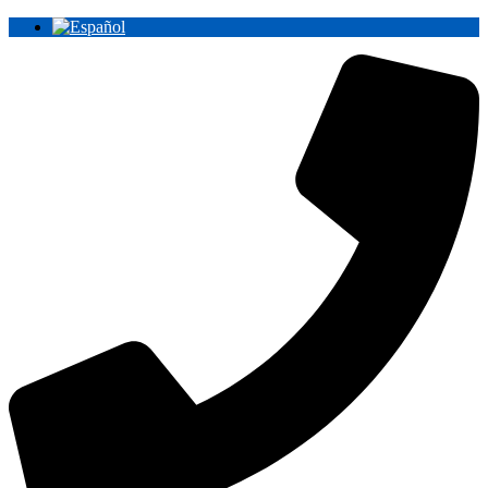
Ir
al
contenido