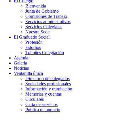
El Colegio
Bienvenida
Junta de Gobierno
Comisiones de Trabajo
Servicios administrativos
Servicios Colegiales
Nuestra Sede
El Graduado Social
Profesión
Estudios
Trámites Colegiación
Agenda
Galería
Noticias
Ventanilla única
Directorio de colegiados
Sociedades profesionales
Información y tramitación
Memorias y cuentas
Circulares
Carta de servicios
Publica un anuncio