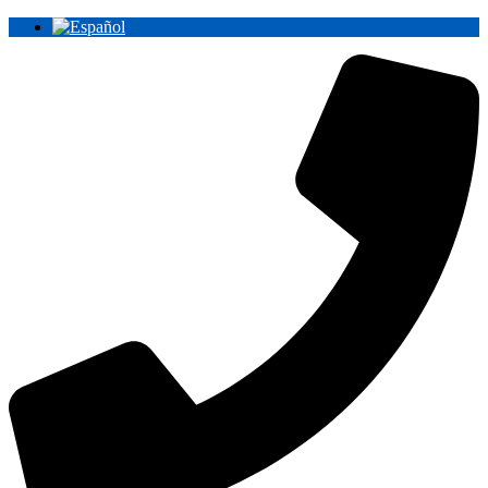
Ir
al
contenido