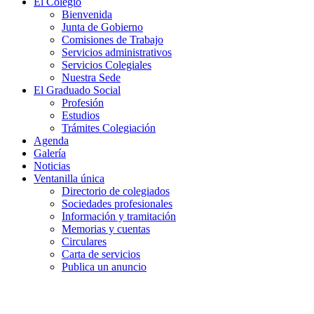
El Colegio
Bienvenida
Junta de Gobierno
Comisiones de Trabajo
Servicios administrativos
Servicios Colegiales
Nuestra Sede
El Graduado Social
Profesión
Estudios
Trámites Colegiación
Agenda
Galería
Noticias
Ventanilla única
Directorio de colegiados
Sociedades profesionales
Información y tramitación
Memorias y cuentas
Circulares
Carta de servicios
Publica un anuncio