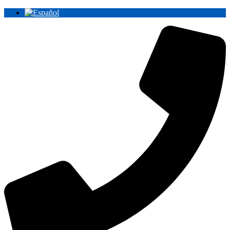
Ir
al
contenido