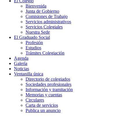
El Colegio
Bienvenida
Junta de Gobierno
Comisiones de Trabajo
Servicios administrativos
Servicios Colegiales
Nuestra Sede
El Graduado Social
Profesión
Estudios
Trámites Colegiación
Agenda
Galería
Noticias
Ventanilla única
Directorio de colegiados
Sociedades profesionales
Información y tramitación
Memorias y cuentas
Circulares
Carta de servicios
Publica un anuncio