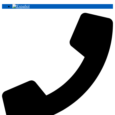
Ir
al
contenido