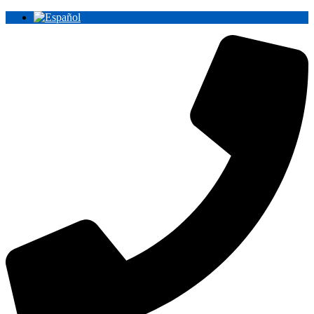
Ir
al
contenido