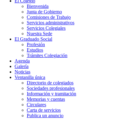
El Colegio
Bienvenida
Junta de Gobierno
Comisiones de Trabajo
Servicios administrativos
Servicios Colegiales
Nuestra Sede
El Graduado Social
Profesión
Estudios
Trámites Colegiación
Agenda
Galería
Noticias
Ventanilla única
Directorio de colegiados
Sociedades profesionales
Información y tramitación
Memorias y cuentas
Circulares
Carta de servicios
Publica un anuncio