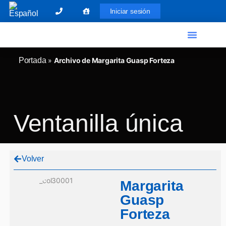
Iniciar sesión
El Graduado Social
Ventanilla única
Portada
»
Archivo de Margarita Guasp Forteza
Ventanilla única
Volver
Margarita
Guasp
Forteza