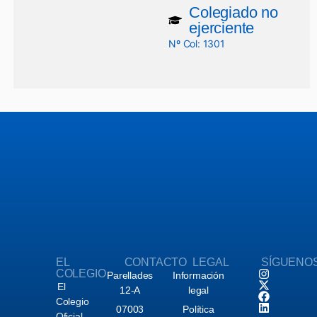
Colegiado no
ejerciente
Nº Col: 1301
EL
CONTACTO
LEGAL
SÍGUENO
COLEGIO
Parellades
Información
El
12-A
legal
Colegio
07003
Política
Oficial