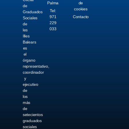
Palma
de
de
cookies
Tel:
Graduados
971
Contacto
Sociales
229
de
033
les
Illes
Balears
es
el
órgano
representativo,
coordinador
y
ejecutivo
de
los
más
de
setecientos
graduados
sociales