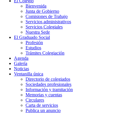
El Colegio
Bienvenida
Junta de Gobierno
Comisiones de Trabajo
Servicios administrativos
Servicios Colegiales
Nuestra Sede
El Graduado Social
Profesión
Estudios
Trámites Colegiación
Agenda
Galería
Noticias
Ventanilla única
Directorio de colegiados
Sociedades profesionales
Información y tramitación
Memorias y cuentas
Circulares
Carta de servicios
Publica un anuncio