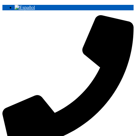
Ir
al
contenido