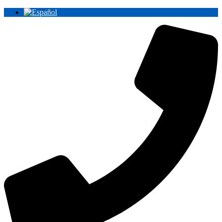
Ir
al
contenido