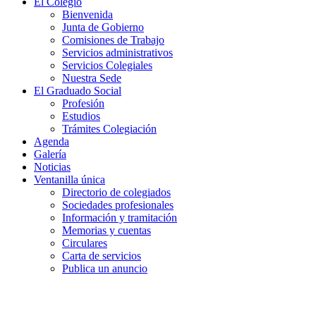
El Colegio
Bienvenida
Junta de Gobierno
Comisiones de Trabajo
Servicios administrativos
Servicios Colegiales
Nuestra Sede
El Graduado Social
Profesión
Estudios
Trámites Colegiación
Agenda
Galería
Noticias
Ventanilla única
Directorio de colegiados
Sociedades profesionales
Información y tramitación
Memorias y cuentas
Circulares
Carta de servicios
Publica un anuncio