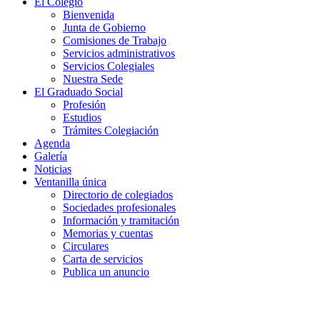
El Colegio
Bienvenida
Junta de Gobierno
Comisiones de Trabajo
Servicios administrativos
Servicios Colegiales
Nuestra Sede
El Graduado Social
Profesión
Estudios
Trámites Colegiación
Agenda
Galería
Noticias
Ventanilla única
Directorio de colegiados
Sociedades profesionales
Información y tramitación
Memorias y cuentas
Circulares
Carta de servicios
Publica un anuncio