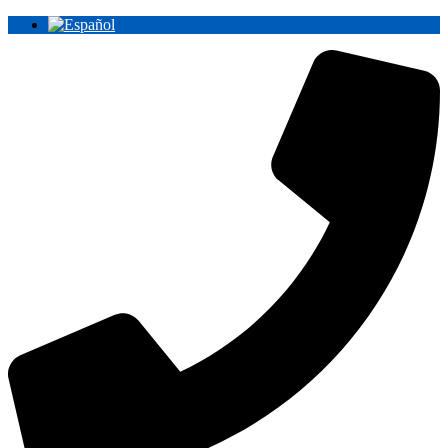
Ir
al
contenido