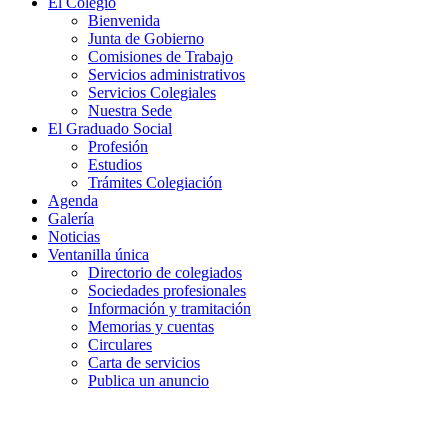
El Colegio
Bienvenida
Junta de Gobierno
Comisiones de Trabajo
Servicios administrativos
Servicios Colegiales
Nuestra Sede
El Graduado Social
Profesión
Estudios
Trámites Colegiación
Agenda
Galería
Noticias
Ventanilla única
Directorio de colegiados
Sociedades profesionales
Información y tramitación
Memorias y cuentas
Circulares
Carta de servicios
Publica un anuncio