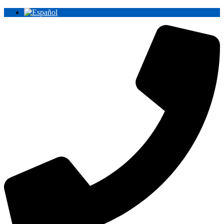
Ir
al
contenido