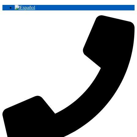
Ir
al
contenido