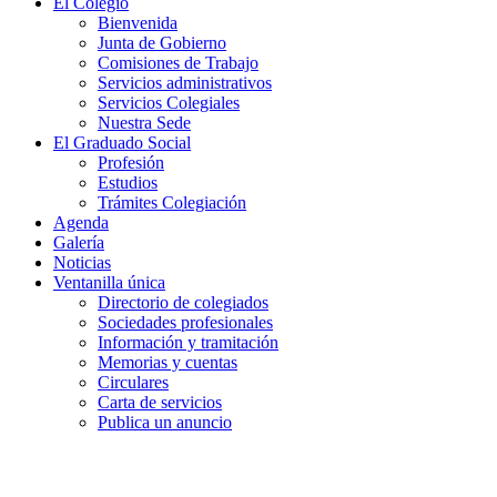
El Colegio
Bienvenida
Junta de Gobierno
Comisiones de Trabajo
Servicios administrativos
Servicios Colegiales
Nuestra Sede
El Graduado Social
Profesión
Estudios
Trámites Colegiación
Agenda
Galería
Noticias
Ventanilla única
Directorio de colegiados
Sociedades profesionales
Información y tramitación
Memorias y cuentas
Circulares
Carta de servicios
Publica un anuncio