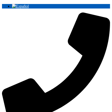
Ir
al
contenido