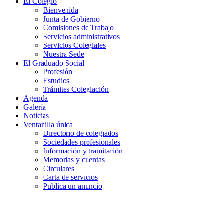
El Colegio
Bienvenida
Junta de Gobierno
Comisiones de Trabajo
Servicios administrativos
Servicios Colegiales
Nuestra Sede
El Graduado Social
Profesión
Estudios
Trámites Colegiación
Agenda
Galería
Noticias
Ventanilla única
Directorio de colegiados
Sociedades profesionales
Información y tramitación
Memorias y cuentas
Circulares
Carta de servicios
Publica un anuncio