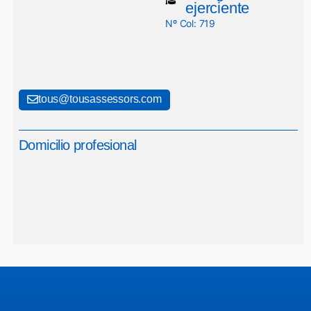
ejerciente
Nº Col: 719
tous@tousassessors.com
Domicilio profesional