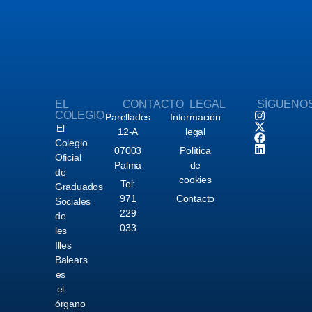
EL
CONTACTO
LEGAL
SÍGUENO
COLEGIO
Parellades
Información
El
12-A
legal
Colegio
07003
Política
Oficial
Palma
de
de
cookies
Tel:
Graduados
971
Contacto
Sociales
229
de
033
les
Illes
Balears
es
el
órgano