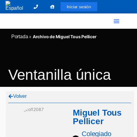
Iniciar sesión
El Graduado Social
Ventanilla única
Portada
»
Archivo de Miguel Tous Pellicer
Ventanilla única
Volver
Miguel Tous
Pellicer
Colegiado