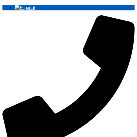
Ir
al
contenido