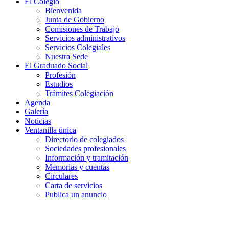
El Colegio
Bienvenida
Junta de Gobierno
Comisiones de Trabajo
Servicios administrativos
Servicios Colegiales
Nuestra Sede
El Graduado Social
Profesión
Estudios
Trámites Colegiación
Agenda
Galería
Noticias
Ventanilla única
Directorio de colegiados
Sociedades profesionales
Información y tramitación
Memorias y cuentas
Circulares
Carta de servicios
Publica un anuncio