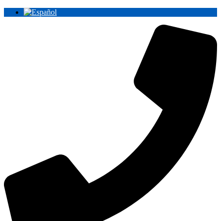
Ir
al
contenido