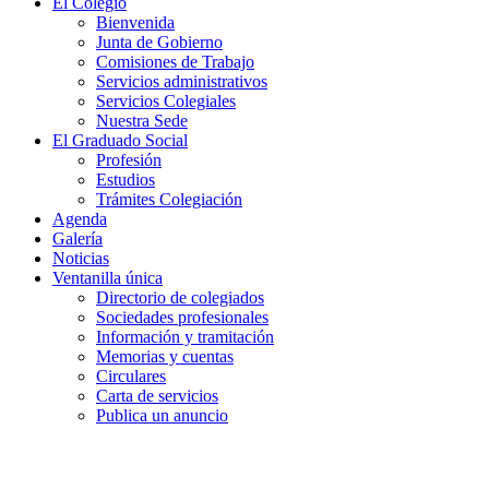
El Colegio
Bienvenida
Junta de Gobierno
Comisiones de Trabajo
Servicios administrativos
Servicios Colegiales
Nuestra Sede
El Graduado Social
Profesión
Estudios
Trámites Colegiación
Agenda
Galería
Noticias
Ventanilla única
Directorio de colegiados
Sociedades profesionales
Información y tramitación
Memorias y cuentas
Circulares
Carta de servicios
Publica un anuncio