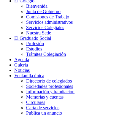
El Colegio
Bienvenida
Junta de Gobierno
Comisiones de Trabajo
Servicios administrativos
Servicios Colegiales
Nuestra Sede
El Graduado Social
Profesión
Estudios
Trámites Colegiación
Agenda
Galería
Noticias
Ventanilla única
Directorio de colegiados
Sociedades profesionales
Información y tramitación
Memorias y cuentas
Circulares
Carta de servicios
Publica un anuncio