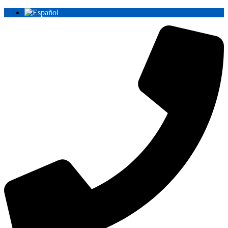
Ir
al
contenido