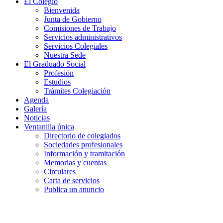
El Colegio
Bienvenida
Junta de Gobierno
Comisiones de Trabajo
Servicios administrativos
Servicios Colegiales
Nuestra Sede
El Graduado Social
Profesión
Estudios
Trámites Colegiación
Agenda
Galería
Noticias
Ventanilla única
Directorio de colegiados
Sociedades profesionales
Información y tramitación
Memorias y cuentas
Circulares
Carta de servicios
Publica un anuncio