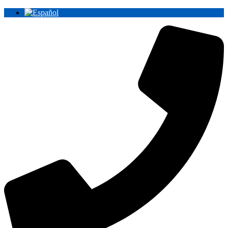
Ir
al
contenido