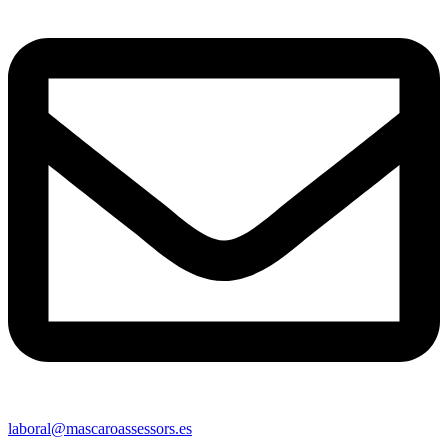
laboral@mascaroassessors.es