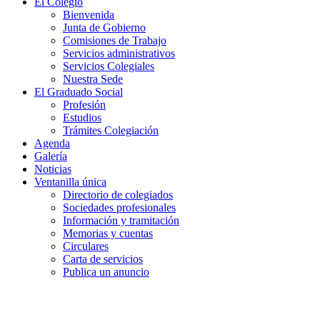
El Colegio
Bienvenida
Junta de Gobierno
Comisiones de Trabajo
Servicios administrativos
Servicios Colegiales
Nuestra Sede
El Graduado Social
Profesión
Estudios
Trámites Colegiación
Agenda
Galería
Noticias
Ventanilla única
Directorio de colegiados
Sociedades profesionales
Información y tramitación
Memorias y cuentas
Circulares
Carta de servicios
Publica un anuncio