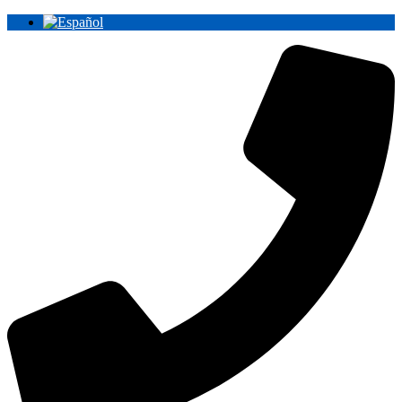
Ir
al
contenido