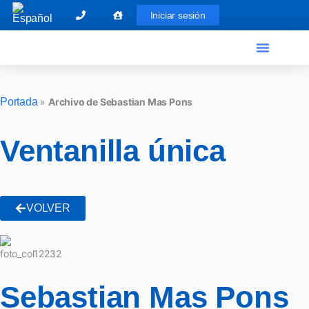
Iniciar sesión
El Graduado Social
Ventanilla única
Portada
»
Archivo de Sebastian Mas Pons
Ventanilla única
VOLVER
Sebastian Mas Pons