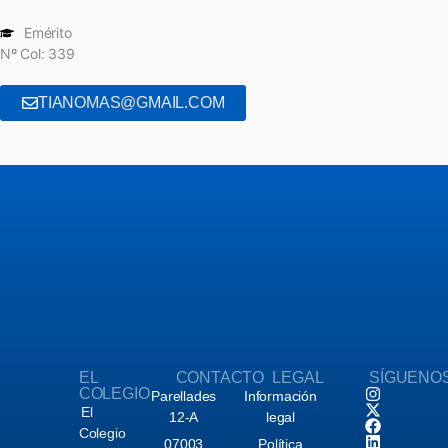
Emérito
Nº Col: 339
TIANOMAS@GMAIL.COM
EL
CONTACTO
LEGAL
SÍGUENO
COLEGIO
Parellades
Información
El
12-A
legal
Colegio
07003
Política