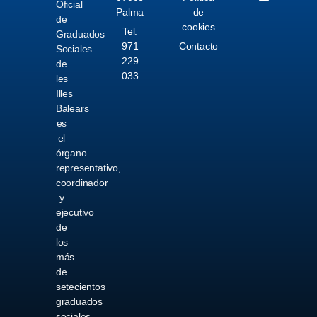
Oficial
Palma
de
de
cookies
Tel:
Graduados
971
Contacto
Sociales
229
de
033
les
Illes
Balears
es
el
órgano
representativo,
coordinador
y
ejecutivo
de
los
más
de
setecientos
graduados
sociales