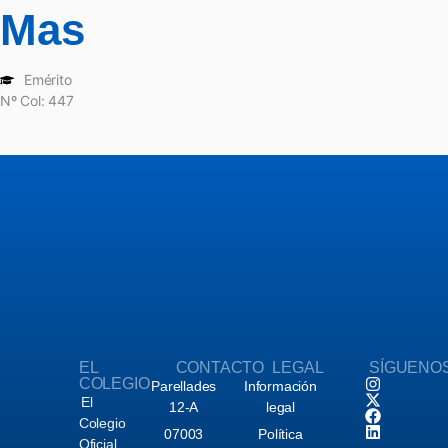
Mas
Emérito
Nº Col: 447
EL
CONTACTO
LEGAL
SÍGUENO
COLEGIO
Parellades
Información
El
12-A
legal
Colegio
07003
Política
Oficial