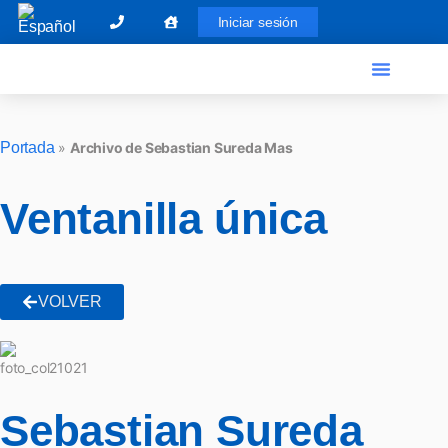
Iniciar sesión
El Graduado Social
Ventanilla única
Portada
»
Archivo de Sebastian Sureda Mas
Ventanilla única
VOLVER
Sebastian Sureda