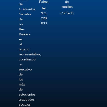
Palma
de
de
cookies
Tel:
Graduados
971
Contacto
Sociales
229
de
033
les
Illes
Balears
es
el
órgano
representativo,
coordinador
y
ejecutivo
de
los
más
de
setecientos
graduados
sociales