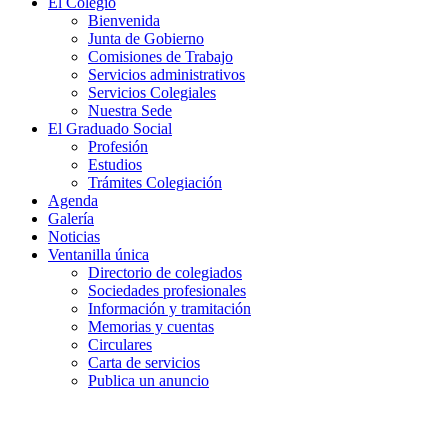
El Colegio
Bienvenida
Junta de Gobierno
Comisiones de Trabajo
Servicios administrativos
Servicios Colegiales
Nuestra Sede
El Graduado Social
Profesión
Estudios
Trámites Colegiación
Agenda
Galería
Noticias
Ventanilla única
Directorio de colegiados
Sociedades profesionales
Información y tramitación
Memorias y cuentas
Circulares
Carta de servicios
Publica un anuncio