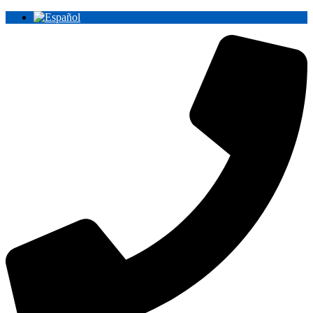
Ir
al
contenido