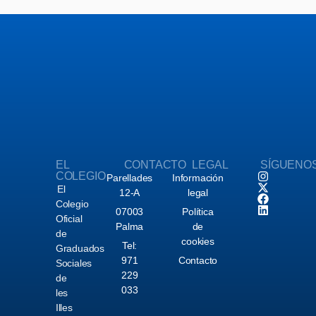
EL
CONTACTO
LEGAL
SÍGUENO
COLEGIO
Parellades
Información
El
12-A
legal
Colegio
07003
Política
Oficial
Palma
de
de
cookies
Tel:
Graduados
971
Contacto
Sociales
229
de
033
les
Illes