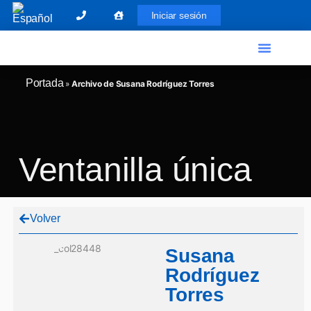
Iniciar sesión
El Graduado Social
Ventanilla única
Portada
»
Archivo de Susana Rodríguez Torres
Ventanilla única
Volver
Susana
Rodríguez
Torres