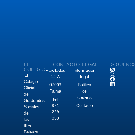
EL
CONTACTO
LEGAL
SÍGUENO
COLEGIO
Parellades
Información
El
12-A
legal
Colegio
07003
Política
Oficial
Palma
de
de
cookies
Tel:
Graduados
971
Contacto
Sociales
229
de
033
les
Illes
Balears