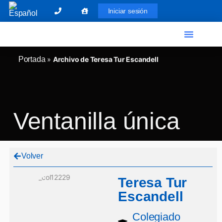
Iniciar sesión
El Graduado Social
Ventanilla única
Portada
»
Archivo de Teresa Tur Escandell
Ventanilla única
Volver
Teresa Tur
Escandell
Colegiado