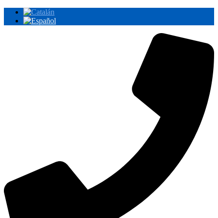
Ir
al
contenido