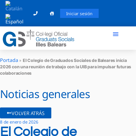
Iniciar sesión
El Graduado Social
Ventanilla única
Portada
»
El Colegio de Graduados Sociales de Baleares inicia
2026 con una reunión de trabajo con la UIB para impulsar futuras
colaboraciones
Noticias generales
VOLVER ATRÁS
8 de enero de 2026
El Colegio de