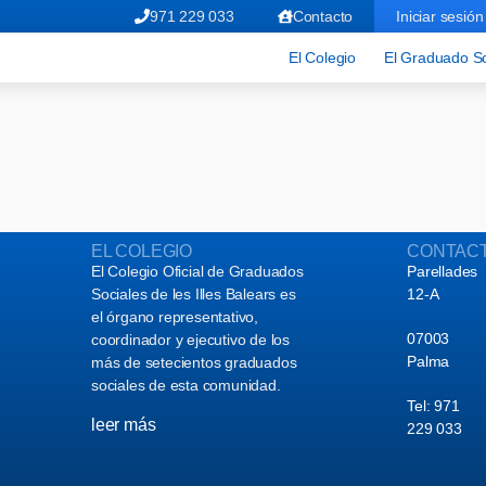
971 229 033
Contacto
Iniciar sesión
El Colegio
El Graduado So
EL COLEGIO
CONTAC
El Colegio Oficial de Graduados
Parellades
Sociales de les Illes Balears es
12-A
el órgano representativo,
07003
coordinador y ejecutivo de los
Palma
más de setecientos graduados
sociales de esta comunidad.
Tel: 971
leer más
229 033