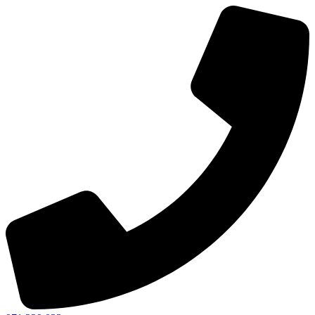
Ir
al
contenido