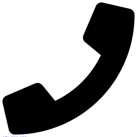
Ir
al
contenido