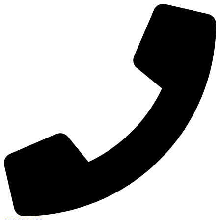
Ir
al
contenido