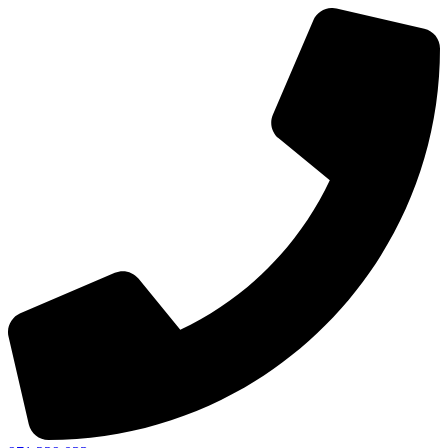
Ir
al
contenido